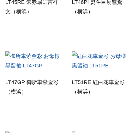
LT45RE
朱赤扇に吉祥
LT46PI
熨斗目扇鴛鴦
文
（横浜）
（横浜）
LT47GP
御所車紫金彩
LT51RE
紅白花車金彩
（横浜）
（横浜）